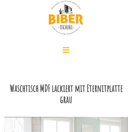
Zum
Inhalt
springen
Menü
umschalten
Waschtisch MDF lackiert mit Eternitplatte
grau