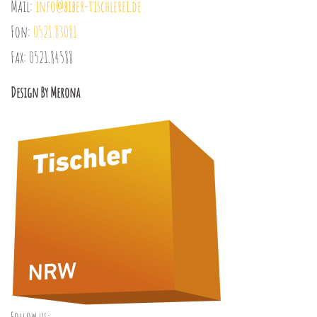
Mail:
info@biber-tischlerei.de
Fon:
0521.83081
Fax: 0521.84588
Design By Merona
Follow us: