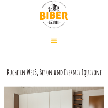
Zum
Inhalt
springen
Menü
umschalten
Küche in Weiß, Beton und Eternit Equitone