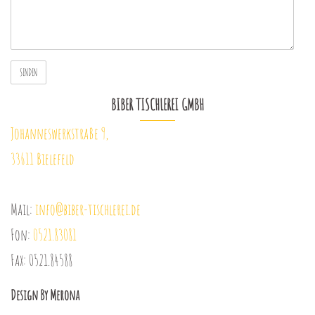
BIBER TISCHLEREI GMBH
Johanneswerkstraße 9,
33611 Bielefeld
Mail:
info@biber-tischlerei.de
Fon:
0521.83081
Fax: 0521.84588
Design By Merona