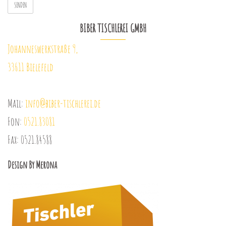
BIBER TISCHLEREI GMBH
Johanneswerkstraße 9,
33611 Bielefeld
Mail:
info@biber-tischlerei.de
Fon:
0521.83081
Fax: 0521.84588
Design By Merona