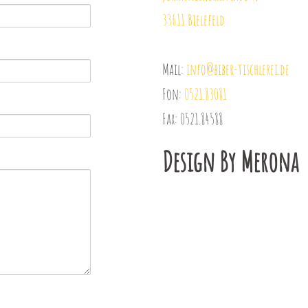
33611 Bielefeld
Mail:
info@biber-tischlerei.de
Fon:
0521.83081
Fax: 0521.84588
Design By Merona