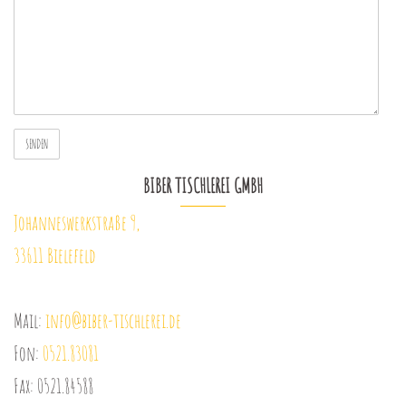
BIBER TISCHLEREI GMBH
Johanneswerkstraße 9,
33611 Bielefeld
Mail:
info@biber-tischlerei.de
Fon:
0521.83081
Fax: 0521.84588