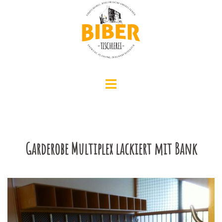
Zum
Inhalt
springen
Menü
umschalten
Garderobe Multiplex lackiert mit Bank