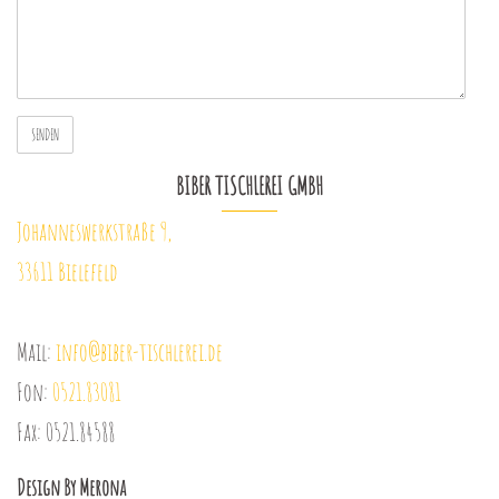
BIBER TISCHLEREI GMBH
Johanneswerkstraße 9,
33611 Bielefeld
Mail:
info@biber-tischlerei.de
Fon:
0521.83081
Fax: 0521.84588
Design By Merona